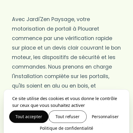
Avec Jardi'Zen Paysage, votre
motorisation de portail à Plouaret
commence par une vérification rapide
sur place et un devis clair couvrant le bon
moteur, les dispositifs de sécurité et les
commandes. Nous prenons en charge
l'installation complète sur les portails,
qu'ils soient en alu ou en bois, et
assurons un câblage propre pour chaque
Ce site utilise des cookies et vous donne le contrôle
connexion électrique. Vous bénéficiez de
sur ceux que vous souhaitez activer
solutions pratiques conçues pour une
Tout accepter
Tout refuser
Personnaliser
fiabilité à long terme, y compris des
Politique de confidentialité