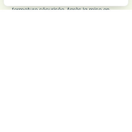
options d'accès à distance et une
fermeture sécurisée. Après la mise en
service, notre service reste disponible
pour des réparations, des ajustements ou
des mises à niveau, afin que votre
motorisation continue à fonctionner sans
problème en plouaret.