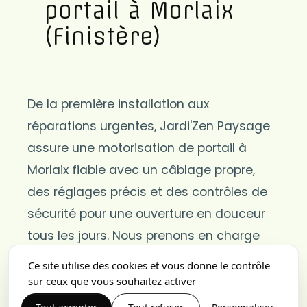
portail à Morlaix
(Finistère)
De la première installation aux
réparations urgentes, Jardi'Zen Paysage
assure une motorisation de portail à
Morlaix fiable avec un câblage propre,
des réglages précis et des contrôles de
sécurité pour une ouverture en douceur
tous les jours. Nous prenons en charge
l'installation sur des portails existants et
Ce site utilise des cookies et vous donne le contrôle
pouvons améliorer votre système avec
sur ceux que vous souhaitez activer
des kits de qualité, y compris des