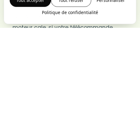
Tout accepter
Tout refuser
Personnaliser
solutions Somfy, en fonction de vos
Politique de confidentialité
besoins et de votre budget. Si votre
moteur cale, si votre télécommande
tombe en panne ou si le portail perd son
alignement, notre installateur établit un
diagnostic rapide et rétablit un accès
sécurisé. Pour des conseils clairs sur les
prix et une assistance rapide à Morlaix,
contactez notre équipe.