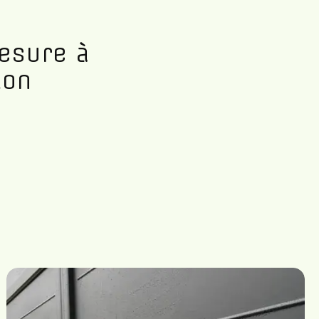
mesure à
ion