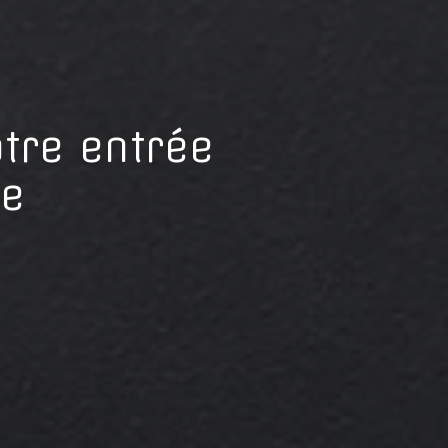
otre entrée
ue