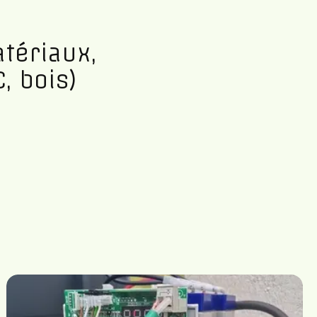
tériaux,
, bois)