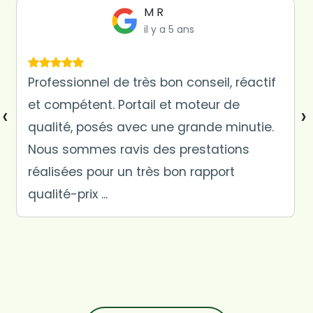
Suze Longuet
il y a 5 ans
Recommandé par mes beaux parent
suite à travaux de claustras effectuer
‹
›
chez eux. Travail très bien fait chez nous
(portail et claustras) , de très bon
conseil, très pro. Je recommande
vivement...