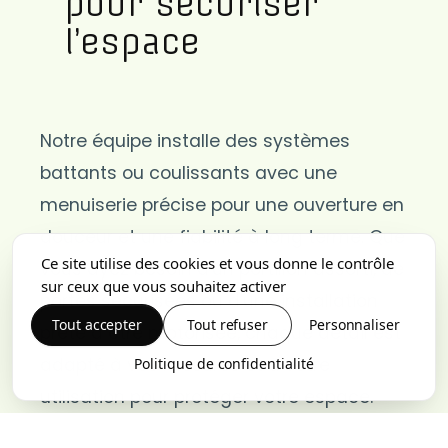
pour sécuriser
l’espace
Notre équipe installe des systèmes
battants ou coulissants avec une
menuiserie précise pour une ouverture en
douceur et une fiabilité à long terme. Que
Ce site utilise des cookies et vous donne le contrôle
vous ayez besoin d'un portillon assorti, de
sur ceux que vous souhaitez activer
portes sécurisées ou d'une installation
Tout accepter
Tout refuser
Personnaliser
prête à être motorisée, chaque détail est
adapté à vos mesures et à votre
Politique de confidentialité
utilisation pour protéger votre espace.
Nous garantissons des charnières