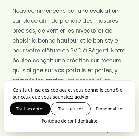
Nous commençons par une évaluation
sur place afin de prendre des mesures
précises, de vérifier les niveaux et de
choisir la bonne hauteur et le bon style
pour votre clôture en PVC à Bégard. Notre
équipe conçoit une création sur mesure
qui s'aligne sur vos portails et portes, y
compris les angles, les pentes et les
Ce site utilise des cookies et vous donne le contrôle
détails de finition pour un résultat propre.
sur ceux que vous souhaitez activer
Chaque réalisation est traitée avec un
Tout accepter
Tout refuser
Personnaliser
travail soigné, des poteaux solides et des
fixations durables pour assurer une
Politique de confidentialité
stabilité à long terme. Jardi'Zen Paysage