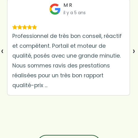
Suze Longuet
il y a 5 ans
Recommandé par mes beaux parent
suite à travaux de claustras effectuer
‹
›
chez eux. Travail très bien fait chez nous
(portail et claustras) , de très bon
conseil, très pro. Je recommande
vivement...