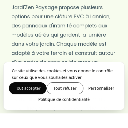
Jardi'Zen Paysage propose plusieurs
options pour une clôture PVC à Lannion,
des panneaux d'intimité complets aux
modèles aérés qui gardent la lumière
dans votre jardin. Chaque modèle est
adapté à votre terrain et construit autour
d'un cadre de pose solide avec un
Ce site utilise des cookies et vous donne le contrôle
alignement précis et des poteaux
sur ceux que vous souhaitez activer
stables. Pour une finition raffinée,
Tout accepter
Tout refuser
Personnaliser
choisissez des portails assortis et des
quincailleries optionnelles en aluminium
Politique de confidentialité
ou en inox, ainsi que des capuchons et
des garnitures qui soulignent les lignes.
Le PVC s'associe également à des