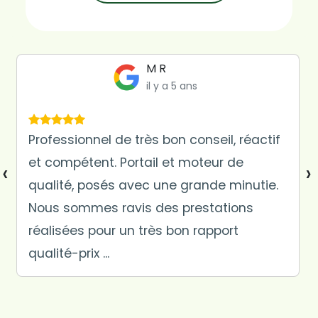
Suze Longuet
il y a 5 ans
Recommandé par mes beaux parent
suite à travaux de claustras effectuer
‹
›
chez eux. Travail très bien fait chez nous
(portail et claustras) , de très bon
conseil, très pro. Je recommande
vivement...