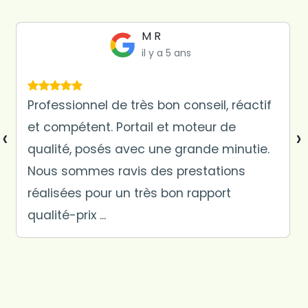
Suze Longuet
il y a 5 ans
Recommandé par mes beaux parent
suite à travaux de claustras effectuer
‹
›
chez eux. Travail très bien fait chez nous
(portail et claustras) , de très bon
conseil, très pro. Je recommande
vivement...