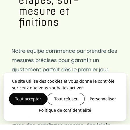
étapes, sur-
mesure et
finitions
Notre équipe commence par prendre des
mesures précises pour garantir un
ajustement parfait dès le premier jour.
Nous préparons la structure, posons les
Ce site utilise des cookies et vous donne le contrôle
sur ceux que vous souhaitez activer
rails, puis fixons les panneaux et ajustons
chaque ouverture pour une utilisation
Tout accepter
Tout refuser
Personnaliser
fluide et silencieuse. Votre porte de
Politique de confidentialité
garage sectionnelle à Ploumilliau est finie
avec des garnitures propres, des joints