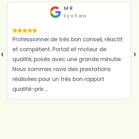
Suze Longuet
il y a 5 ans
Recommandé par mes beaux parent
suite à travaux de claustras effectuer
‹
›
chez eux. Travail très bien fait chez nous
(portail et claustras) , de très bon
conseil, très pro. Je recommande
vivement...