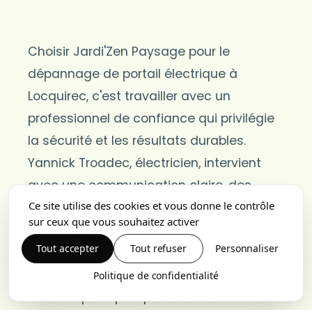
Choisir Jardi'Zen Paysage pour le
dépannage de portail électrique à
Locquirec, c'est travailler avec un
professionnel de confiance qui privilégie
la sécurité et les résultats durables.
Yannick Troadec, électricien, intervient
avec une communication claire, des
Ce site utilise des cookies et vous donne le contrôle
travaux soignés, et une solution adaptée
sur ceux que vous souhaitez activer
à votre portail et à votre utilisation
Tout accepter
Tout refuser
Personnaliser
quotidienne. Avant tout remplacement,
vous recevez un devis honnête et des
Politique de confidentialité
conseils pratiques pour éviter les échecs