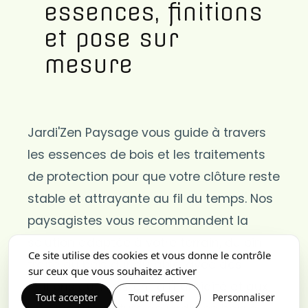
essences, finitions
et pose sur
mesure
Jardi'Zen Paysage vous guide à travers
les essences de bois et les traitements
de protection pour que votre clôture reste
stable et attrayante au fil du temps. Nos
paysagistes vous recommandent la
solution adaptée à votre terrain, du pin
Ce site utilise des cookies et vous donne le contrôle
traité au bois dur durable, avec des
sur ceux que vous souhaitez activer
finitions qui résistent à l'humidité et aux
Tout accepter
Tout refuser
Personnaliser