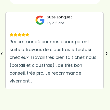
Marco Polo
il y a 6 ans
Jardi'zen est un nom bien à propos pour
cette entreprise menée par jeune artisan
‹
›
paysagiste aussi sympathique
qu'efficace. Yannick TROADEC vous
apporte le conseil juste et la réponse
adaptée. Son calm...